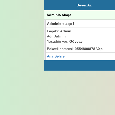
Deyer.Az
Adminlə əlaqə
Adminlə əlaqə !
Ləqəbi:
Admin
Adı:
Admin
Yaşadığı yer:
Göyçay
Bakcell nömrəsi:
0554800878 Vap
Ana Səhifə