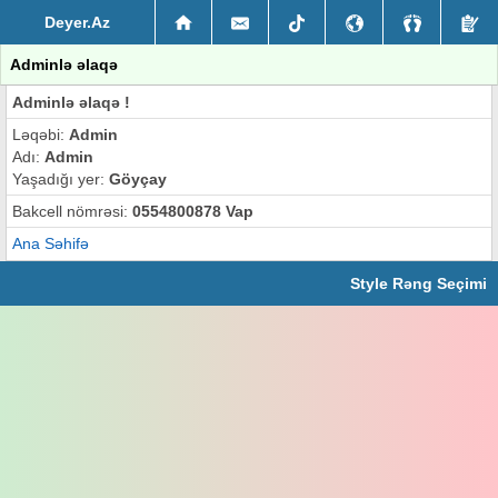
Deyer.Az
Adminlə əlaqə
Adminlə əlaqə !
Ləqəbi:
Admin
Adı:
Admin
Yaşadığı yer:
Göyçay
Bakcell nömrəsi:
0554800878 Vap
Ana Səhifə
Style Rəng Seçimi