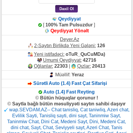
Qeydiyyat
[
100% Tam Pulsuzdur
]
Qeydiyyat Yönəlt
Deyer.Az
2-Saytın Birlikdə Yeni Gələni:
126
Yeni istifadəçi:
oTuR_QuCuMDa)
Umumi Qeydiyyat:
42716
Oğlanlar:
22303
|
Qızlar:
20413
Müəllif:
Yeraz
Sürətli Auto (1.4) Fast Çat Sifarişi
Auto (1.4) Fast Reyting
©
Bütün hüquqlar qorunur !
©
Saytla bağlı bütün məsuliyyəti saytın sahibi daşıyır
wap.SEVDAM.AZ-- Chat tanisliq, Cat taniwliq, Azeri chat,
Evlilik Sayti, Tanisliq sayti, dini sayt, Taninmiw Sayt,
Taninmiw Chat, Dini Cat, Medeni Sayt, Dini, Medeni Cat,
dini chat, Sayt, Chat, Seviyyeli sayt, Azeri Chat, Tanis