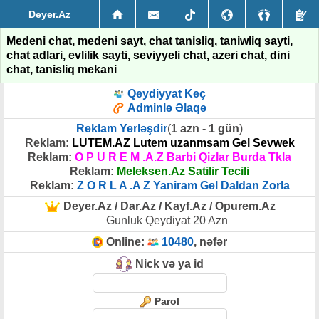
Deyer.Az
Medeni chat, medeni sayt, chat tanisliq, taniwliq sayti,
chat adlari, evlilik sayti, seviyyeli chat, azeri chat, dini
chat, tanisliq mekani
Qeydiyyat Keç
Adminlə Əlaqə
Reklam Yerləşdir
(
1 azn - 1 gün
)
Reklam:
LUTEM.AZ Lutem uzanmsam Gel Sevwek
Reklam:
O P U R E M .A.Z Barbi Qizlar Burda Tkla
Reklam:
Meleksen.Az Satilir Tecili
Reklam:
Z O R L A .A Z Yaniram Gel Daldan Zorla
Deyer.Az / Dar.Az / Kayf.Az / Opurem.Az
Gunluk Qeydiyat 20 Azn
Online:
10480
, nəfər
Nick və ya id
Parol