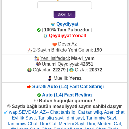
Qeydiyyat
[
100% Tam Pulsuzdur
]
Qeydiyyat Yönəlt
Deyer.Az
2-Saytın Birlikdə Yeni Gələni:
190
Yeni istifadəçi:
Ma-vi_yem
Umumi Qeydiyyat:
42651
Oğlanlar:
22279
|
Qızlar:
20372
Müəllif:
Yeraz
Sürətli Auto (1.4) Fast Çat Sifarişi
Auto (1.4) Fast Reyting
©
Bütün hüquqlar qorunur !
©
Saytla bağlı bütün məsuliyyəti saytın sahibi daşıyır
wap.SEVDAM.AZ-- Chat tanisliq, Cat taniwliq, Azeri chat,
Evlilik Sayti, Tanisliq sayti, dini sayt, Taninmiw Sayt,
Taninmiw Chat, Dini Cat, Medeni Sayt, Dini, Medeni Cat,