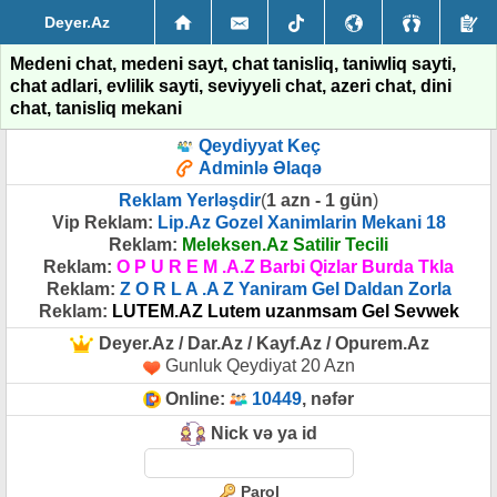
Deyer.Az
Medeni chat, medeni sayt, chat tanisliq, taniwliq sayti,
chat adlari, evlilik sayti, seviyyeli chat, azeri chat, dini
chat, tanisliq mekani
Qeydiyyat Keç
Adminlə Əlaqə
Reklam Yerləşdir
(
1 azn - 1 gün
)
Vip Reklam:
Lip.Az Gozel Xanimlarin Mekani 18
Reklam:
Meleksen.Az Satilir Tecili
Reklam:
O P U R E M .A.Z Barbi Qizlar Burda Tkla
Reklam:
Z O R L A .A Z Yaniram Gel Daldan Zorla
Reklam:
LUTEM.AZ Lutem uzanmsam Gel Sevwek
Deyer.Az / Dar.Az / Kayf.Az / Opurem.Az
Gunluk Qeydiyat 20 Azn
Online:
10449
, nəfər
Nick və ya id
Parol