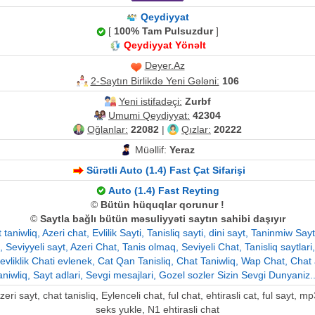
Qeydiyyat
[
100% Tam Pulsuzdur
]
Qeydiyyat Yönəlt
Deyer.Az
2-Saytın Birlikdə Yeni Gələni:
106
Yeni istifadəçi:
Zurbf
Umumi Qeydiyyat:
42304
Oğlanlar:
22082
|
Qızlar:
20222
Müəllif:
Yeraz
Sürətli Auto (1.4) Fast Çat Sifarişi
Auto (1.4) Fast Reyting
©
Bütün hüquqlar qorunur !
©
Saytla bağlı bütün məsuliyyəti saytın sahibi daşıyır
niwliq, Azeri chat, Evlilik Sayti, Tanisliq sayti, dini sayt, Taninmiw Sa
 Seviyyeli sayt, Azeri Chat, Tanis olmaq, Seviyeli Chat, Tanisliq saytlari
, evliklik Chati evlenek, Cat Qan Tanisliq, Chat Taniwliq, Wap Chat, Chat 
aniwliq, Sayt adlari, Sevgi mesajlari, Gozel sozler Sizin Sevgi Dunyaniz..
ri sayt, chat tanisliq, Eylenceli chat, ful chat, ehtirasli cat, ful sayt, 
seks yukle, N1 ehtirasli chat