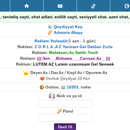
taniwliq sayti, chat adlari, evlilik sayti, seviyyeli chat, azeri chat
Qeydiyyat Keç
Adminlə Əlaqə
Reklam Yerləşdir
(
1 azn - 1 gün
)
Reklam:
Z O R L A .A Z Yaniram Gel Daldan Zorla
Reklam:
Meleksen.Az Satilir Tecili
Reklam:
(((.Sen__.Birbawa___.Cansan.Az__)))
Reklam:
LUTEM.AZ Lutem uzanmsam Gel Sevwek
Deyer.Az / Dar.Az / Kayf.Az / Opurem.Az
Gunluk Qeydiyat 20 Azn
Online:
10303
, nəfər
Nick və ya id
Parol