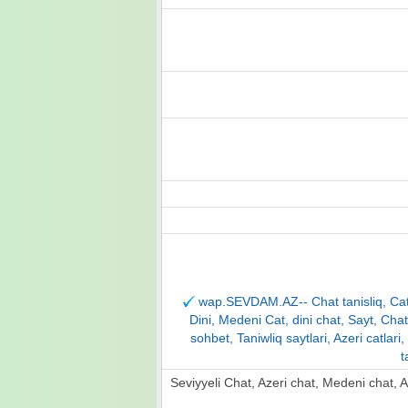
wap.SEVDAM.AZ-- Chat tanisliq, Cat ta
Dini, Medeni Cat, dini chat, Sayt, Chat,
sohbet, Taniwliq saytlari, Azeri catlari
t
Seviyyeli Chat, Azeri chat, Medeni chat, Aze