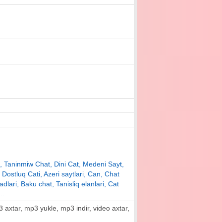
yt, Taninmiw Chat, Dini Cat, Medeni Sayt,
, Dostluq Cati, Azeri saytlari, Can, Chat
adlari, Baku chat, Tanisliq elanlari, Cat
..
mp3 axtar, mp3 yukle, mp3 indir, video axtar,