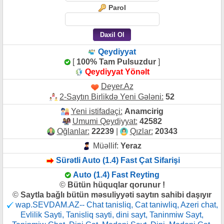
Parol
Qeydiyyat
[
100% Tam Pulsuzdur
]
Qeydiyyat Yönəlt
Deyer.Az
2-Saytın Birlikdə Yeni Gələni:
52
Yeni istifadəçi:
Anamcirig
Umumi Qeydiyyat:
42582
Oğlanlar:
22239
|
Qızlar:
20343
Müəllif:
Yeraz
Sürətli Auto (1.4) Fast Çat Sifarişi
Auto (1.4) Fast Reyting
©
Bütün hüquqlar qorunur !
©
Saytla bağlı bütün məsuliyyəti saytın sahibi daşıyır
wap.SEVDAM.AZ-- Chat tanisliq, Cat taniwliq, Azeri chat,
Evlilik Sayti, Tanisliq sayti, dini sayt, Taninmiw Sayt,