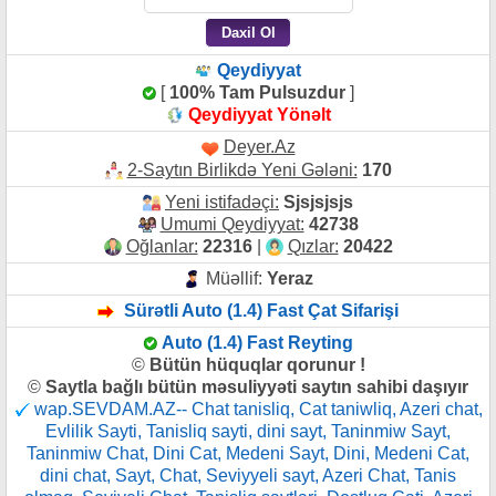
Qeydiyyat
[
100% Tam Pulsuzdur
]
Qeydiyyat Yönəlt
Deyer.Az
2-Saytın Birlikdə Yeni Gələni:
170
Yeni istifadəçi:
Sjsjsjsjs
Umumi Qeydiyyat:
42738
Oğlanlar:
22316
|
Qızlar:
20422
Müəllif:
Yeraz
Sürətli Auto (1.4) Fast Çat Sifarişi
Auto (1.4) Fast Reyting
©
Bütün hüquqlar qorunur !
©
Saytla bağlı bütün məsuliyyəti saytın sahibi daşıyır
wap.SEVDAM.AZ-- Chat tanisliq, Cat taniwliq, Azeri chat,
Evlilik Sayti, Tanisliq sayti, dini sayt, Taninmiw Sayt,
Taninmiw Chat, Dini Cat, Medeni Sayt, Dini, Medeni Cat,
dini chat, Sayt, Chat, Seviyyeli sayt, Azeri Chat, Tanis