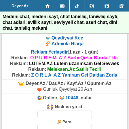
Deyer.Az
Medeni chat, medeni sayt, chat tanisliq, taniwliq sayti,
chat adlari, evlilik sayti, seviyyeli chat, azeri chat, dini
chat, tanisliq mekani
Qeydiyyat Keç
Adminlə Əlaqə
Reklam Yerləşdir
(
1 azn - 1 gün
)
Reklam:
O P U R E M .A.Z Barbi Qizlar Burda Tkla
Reklam:
LUTEM.AZ Lutem uzanmsam Gel Sevwek
Reklam:
Meleksen.Az Satilir Tecili
Reklam:
Z O R L A .A Z Yaniram Gel Daldan Zorla
Deyer.Az / Dar.Az / Kayf.Az / Opurem.Az
Gunluk Qeydiyat 20 Azn
Online:
10448
, nəfər
Nick və ya id
Parol