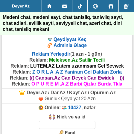
Deyer.Az
Medeni chat, medeni sayt, chat tanisliq, taniwliq sayti,
chat adlari, evlilik sayti, seviyyeli chat, azeri chat, dini
chat, tanisliq mekani
Qeydiyyat Keç
Adminlə Əlaqə
Reklam Yerləşdir
(
1 azn - 1 gün
)
Reklam:
Meleksen.Az Satilir Tecili
Reklam:
LUTEM.AZ Lutem uzanmsam Gel Sevwek
Reklam:
Z O R L A .A Z Yaniram Gel Daldan Zorla
Reklam:
((( Cansan.Az Can Deyek Can Ewidek__)))
Reklam:
O P U R E M .A.Z Barbi Qizlar Burda Tkla
Deyer.Az / Dar.Az / Kayf.Az / Opurem.Az
Gunluk Qeydiyat 20 Azn
Online:
10427
, nəfər
Nick və ya id
Parol