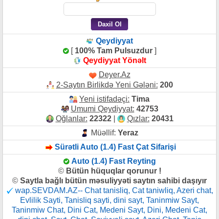
Qeydiyyat
[
100% Tam Pulsuzdur
]
Qeydiyyat Yönəlt
Deyer.Az
2-Saytın Birlikdə Yeni Gələni:
200
Yeni istifadəçi:
Tima
Umumi Qeydiyyat:
42753
Oğlanlar:
22322
|
Qızlar:
20431
Müəllif:
Yeraz
Sürətli Auto (1.4) Fast Çat Sifarişi
Auto (1.4) Fast Reyting
©
Bütün hüquqlar qorunur !
©
Saytla bağlı bütün məsuliyyəti saytın sahibi daşıyır
wap.SEVDAM.AZ-- Chat tanisliq, Cat taniwliq, Azeri chat,
Evlilik Sayti, Tanisliq sayti, dini sayt, Taninmiw Sayt,
Taninmiw Chat, Dini Cat, Medeni Sayt, Dini, Medeni Cat,