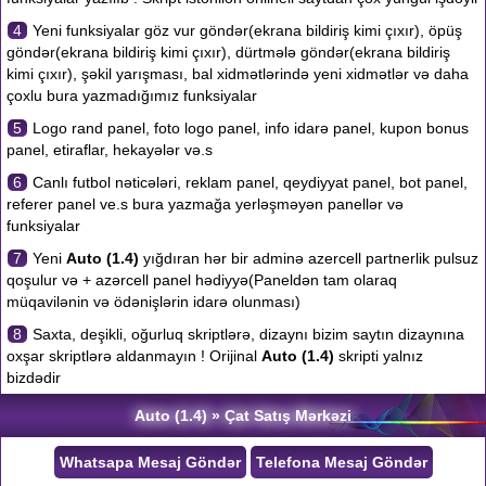
4
Yeni funksiyalar göz vur göndər(ekrana bildiriş kimi çıxır), öpüş
göndər(ekrana bildiriş kimi çıxır), dürtmələ göndər(ekrana bildiriş
kimi çıxır), şəkil yarışması, bal xidmətlərində yeni xidmətlər və daha
çoxlu bura yazmadığımız funksiyalar
5
Logo rand panel, foto logo panel, info idarə panel, kupon bonus
panel, etiraflar, hekayələr və.s
6
Canlı futbol nəticələri, reklam panel, qeydiyyat panel, bot panel,
referer panel ve.s bura yazmağa yerləşməyən panellər və
funksiyalar
7
Yeni
Auto (1.4)
yığdıran hər bir adminə azercell partnerlik pulsuz
qoşulur və + azərcell panel hədiyyə(Paneldən tam olaraq
müqavilənin və ödənişlərin idarə olunması)
8
Saxta, deşikli, oğurluq skriptlərə, dizaynı bizim saytın dizaynına
oxşar skriptlərə aldanmayın ! Orijinal
Auto (1.4)
skripti yalnız
bizdədir
Auto (1.4) » Çat Satış Mərkəzi
Whatsapa Mesaj Göndər
Telefona Mesaj Göndər