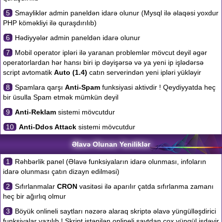
5
Smayliklər admin paneldən idarə olunur (Mysql ilə əlaqəsi yoxdur
PHP köməkliyi ilə quraşdırılıb)
6
Hədiyyələr admin paneldən idarə olunur
7
Mobil operator ipləri ilə yaranan problemlər mövcut deyil əgər
operatorlardan hər hansı biri ip dəyişərsə və ya yeni ip işlədərsə
script avtomatik
Auto (1.4)
catın serverindən yeni ipləri yükləyir
8
Spamlara qarşı
Anti-Spam
funksiyasi aktivdir ! Qeydiyyatda heç
bir üsulla Spam etmək mümkün deyil
9
Anti-Reklam
sistemi mövcutdur
10
Anti-Ddos Attack
sistemi mövcutdur
Əlavə Olunan Yeniliklər
1
Rəhbərlik panel (Əlavə funksiyaların idarə olunması, infoların
idarə olunması çatın dizayn edilməsi)
2
Sıfırlanmalar
CRON
vasitəsi ilə aparılır çatda sıfırlanma zamanı
heç bir ağırlıq olmur
3
Böyük onlineli saytları nəzərə alaraq skriptə əlavə yüngülləşdirici
funksiyalar yazılıb ! Skript istənilən onlineli saytdan çox yüngül işdəyir