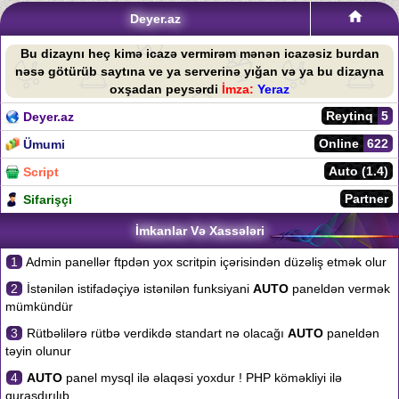
Deyer.az
Bu dizaynı heç kimə icazə vermirəm mənən icazəsiz burdan
nəsə götürüb saytına ve ya serverinə yığan və ya bu dizayna
oxşadan peysərdi
İmza:
Yeraz
Reytinq
5
Deyer.az
Online
622
Ümumi
Auto (1.4)
Script
Partner
Sifarişçi
İmkanlar Və Xassələri
1
Admin panellər ftpdən yox scritpin içərisindən düzəliş etmək olur
2
İstənilən istifadəçiyə istənilən funksiyani
AUTO
paneldən vermək
mümkündür
3
Rütbəlilərə rütbə verdikdə standart nə olacağı
AUTO
paneldən
təyin olunur
4
AUTO
panel mysql ilə əlaqəsi yoxdur ! PHP köməkliyi ilə
quraşdırılıb