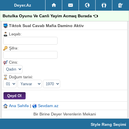
Deyer.Az
Butulka Oyunu Ve Canli Yayim Acmaq Burada 👈
Tiktok Sual Cavab Mafia Damino Aktiv
Ləqəb:
Şifrə:
Cins:
Doğum tarixi:
Ana Səhifə
|
Sevdam.az
Bir Birine Deyer Verenlerin Mekani
Style Rəng Seçimi