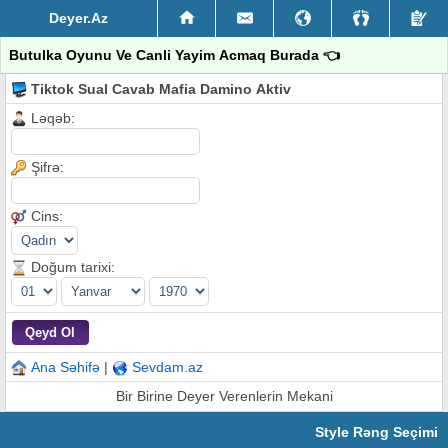
Deyer.Az
Butulka Oyunu Ve Canli Yayim Acmaq Burada 👈
Tiktok Sual Cavab Mafia Damino Aktiv
Ləqəb:
Şifrə:
Cins:
Doğum tarixi:
Ana Səhifə
|
Sevdam.az
Bir Birine Deyer Verenlerin Mekani
Style Rəng Seçimi