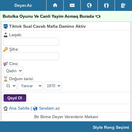
Deyer.Az
Butulka Oyunu Ve Canli Yayim Acmaq Burada 👈
Tiktok Sual Cavab Mafia Damino Aktiv
Ləqəb:
Şifrə:
Cins:
Doğum tarixi:
Ana Səhifə
|
Sevdam.az
Bir Birine Deyer Verenlerin Mekani
Style Rəng Seçimi