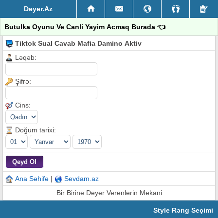
Deyer.Az
Butulka Oyunu Ve Canli Yayim Acmaq Burada 👈
Tiktok Sual Cavab Mafia Damino Aktiv
Ləqəb:
Şifrə:
Cins:
Doğum tarixi:
Ana Səhifə
|
Sevdam.az
Bir Birine Deyer Verenlerin Mekani
Style Rəng Seçimi