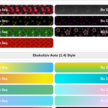
ı Seç
Bu D
ı Seç
Bu D
ı Seç
Bu D
ı Seç
Ekskuliziv Auto (1.4) Style
ı Seç
Bu D
ı Seç
Bu D
ı Seç
Bu D
ı Seç
Bu D