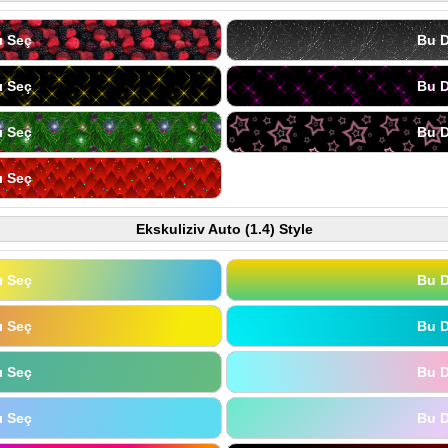
ı Seç
Bu D
ı Seç
Bu D
ı Seç
Bu D
ı Seç
Ekskuliziv Auto (1.4) Style
ı Seç
Bu D
ı Seç
Bu D
ı Seç
Bu D
ı Seç
Bu D