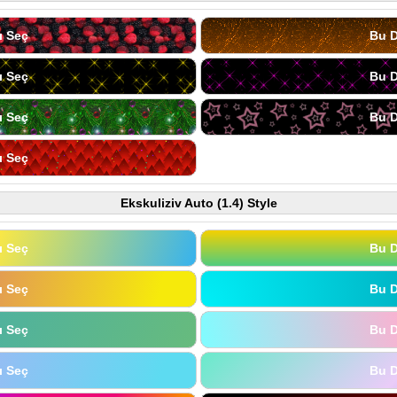
ı Seç
Bu D
ı Seç
Bu D
ı Seç
Bu D
ı Seç
Ekskuliziv Auto (1.4) Style
ı Seç
Bu D
ı Seç
Bu D
ı Seç
Bu D
ı Seç
Bu D