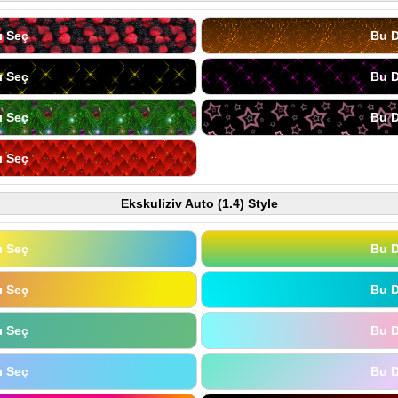
ı Seç
Bu D
ı Seç
Bu D
ı Seç
Bu D
ı Seç
Ekskuliziv Auto (1.4) Style
ı Seç
Bu D
ı Seç
Bu D
ı Seç
Bu D
ı Seç
Bu D