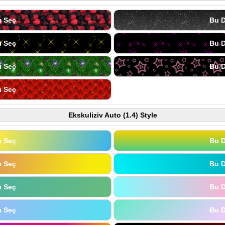
ı Seç
Bu D
ı Seç
Bu D
ı Seç
Bu D
ı Seç
Ekskuliziv Auto (1.4) Style
ı Seç
Bu D
ı Seç
Bu D
ı Seç
Bu D
ı Seç
Bu D