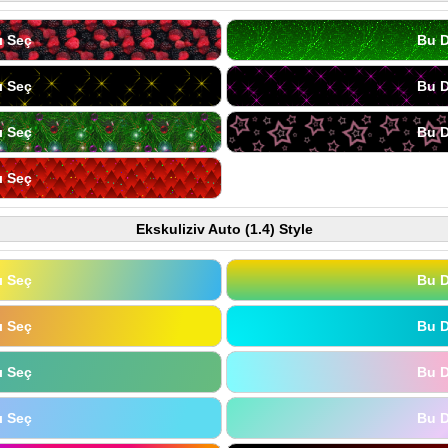
ı Seç
Bu D
ı Seç
Bu D
ı Seç
Bu D
ı Seç
Ekskuliziv Auto (1.4) Style
ı Seç
Bu D
ı Seç
Bu D
ı Seç
Bu D
ı Seç
Bu D