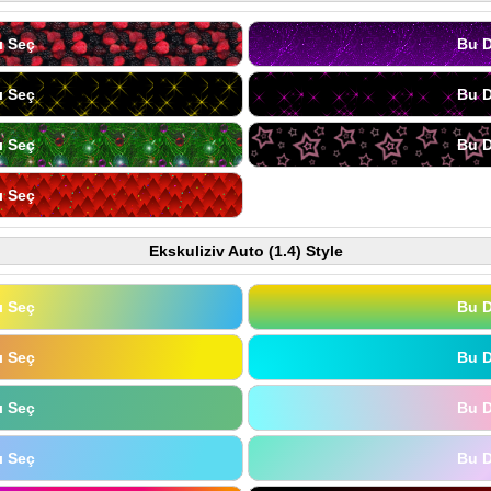
ı Seç
Bu D
ı Seç
Bu D
ı Seç
Bu D
ı Seç
Ekskuliziv Auto (1.4) Style
ı Seç
Bu D
ı Seç
Bu D
ı Seç
Bu D
ı Seç
Bu D