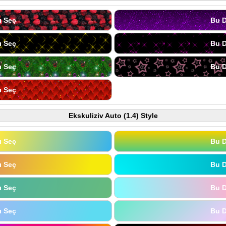
ı Seç
Bu D
ı Seç
Bu D
ı Seç
Bu D
ı Seç
Ekskuliziv Auto (1.4) Style
ı Seç
Bu D
ı Seç
Bu D
ı Seç
Bu D
ı Seç
Bu D