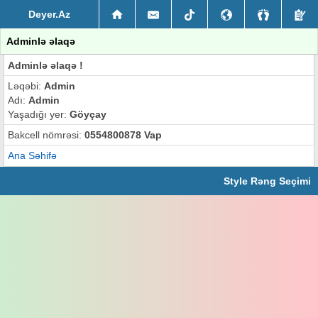
Deyer.Az
Adminlə əlaqə
Adminlə əlaqə !
Ləqəbi:
Admin
Adı:
Admin
Yaşadığı yer:
Göyçay
Bakcell nömrəsi:
0554800878 Vap
Ana Səhifə
Style Rəng Seçimi