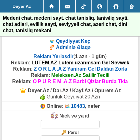
Deyer.Az
Medeni chat, medeni sayt, chat tanisliq, taniwliq sayti,
chat adlari, evlilik sayti, seviyyeli chat, azeri chat, dini
chat, tanisliq mekani
Qeydiyyat Keç
Adminlə Əlaqə
Reklam Yerləşdir
(
1 azn - 1 gün
)
Reklam:
LUTEM.AZ Lutem uzanmsam Gel Sevwek
Reklam:
Z O R L A .A Z Yaniram Gel Daldan Zorla
Reklam:
Meleksen.Az Satilir Tecili
Reklam:
O P U R E M .A.Z Barbi Qizlar Burda Tkla
Deyer.Az / Dar.Az / Kayf.Az / Opurem.Az
Gunluk Qeydiyat 20 Azn
Online:
10483
, nəfər
Nick və ya id
Parol