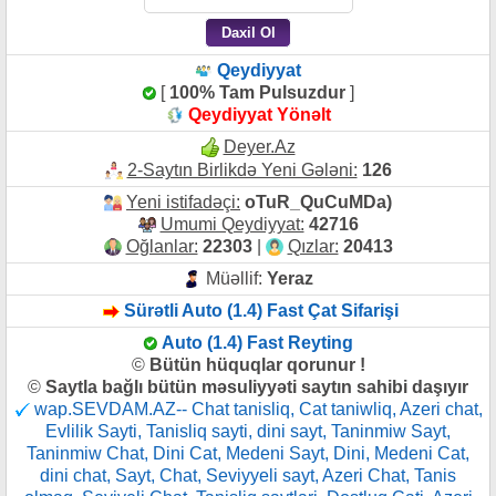
Qeydiyyat
[
100% Tam Pulsuzdur
]
Qeydiyyat Yönəlt
Deyer.Az
2-Saytın Birlikdə Yeni Gələni:
126
Yeni istifadəçi:
oTuR_QuCuMDa)
Umumi Qeydiyyat:
42716
Oğlanlar:
22303
|
Qızlar:
20413
Müəllif:
Yeraz
Sürətli Auto (1.4) Fast Çat Sifarişi
Auto (1.4) Fast Reyting
©
Bütün hüquqlar qorunur !
©
Saytla bağlı bütün məsuliyyəti saytın sahibi daşıyır
wap.SEVDAM.AZ-- Chat tanisliq, Cat taniwliq, Azeri chat,
Evlilik Sayti, Tanisliq sayti, dini sayt, Taninmiw Sayt,
Taninmiw Chat, Dini Cat, Medeni Sayt, Dini, Medeni Cat,
dini chat, Sayt, Chat, Seviyyeli sayt, Azeri Chat, Tanis