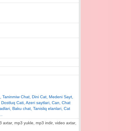
yt, Taninmiw Chat, Dini Cat, Medeni Sayt,
, Dostluq Cati, Azeri saytlari, Can, Chat
adlari, Baku chat, Tanisliq elanlari, Cat
..
mp3 axtar, mp3 yukle, mp3 indir, video axtar,