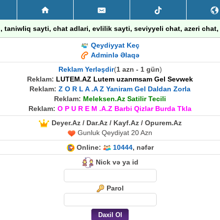
taniwliq sayti, chat adlari, evlilik sayti, seviyyeli chat, azeri chat
Qeydiyyat Keç
Adminlə Əlaqə
Reklam Yerləşdir
(
1 azn - 1 gün
)
Reklam:
LUTEM.AZ Lutem uzanmsam Gel Sevwek
Reklam:
Z O R L A .A Z Yaniram Gel Daldan Zorla
Reklam:
Meleksen.Az Satilir Tecili
Reklam:
O P U R E M .A.Z Barbi Qizlar Burda Tkla
Deyer.Az / Dar.Az / Kayf.Az / Opurem.Az
Gunluk Qeydiyat 20 Azn
Online:
10444
, nəfər
Nick və ya id
Parol