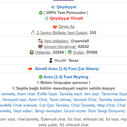
Qeydiyyat
[
100% Tam Pulsuzdur
]
Qeydiyyat Yönəlt
Deyer.Az
2-Saytın Birlikdə Yeni Gələni:
152
Yeni istifadəçi:
@qarslqll
Umumi Qeydiyyat:
42632
Oğlanlar:
22266
|
Qızlar:
20366
Müəllif:
Yeraz
Sürətli Auto (1.4) Fast Çat Sifarişi
Auto (1.4) Fast Reyting
©
Bütün hüquqlar qorunur !
©
Saytla bağlı bütün məsuliyyəti saytın sahibi daşıyır
niwliq, Azeri chat, Evlilik Sayti, Tanisliq sayti, dini sayt, Taninmiw Sa
 Seviyyeli sayt, Azeri Chat, Tanis olmaq, Seviyeli Chat, Tanisliq saytlari
, evliklik Chati evlenek, Cat Qan Tanisliq, Chat Taniwliq, Wap Chat, Chat 
aniwliq, Sayt adlari, Sevgi mesajlari, Gozel sozler Sizin Sevgi Dunyaniz..
ri sayt, chat tanisliq, Eylenceli chat, ful chat, ehtirasli cat, ful sayt, 
seks yukle, N1 ehtirasli chat