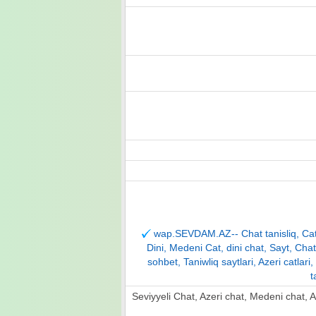
wap.SEVDAM.AZ-- Chat tanisliq, Cat ta
Dini, Medeni Cat, dini chat, Sayt, Chat,
sohbet, Taniwliq saytlari, Azeri catlari
t
Seviyyeli Chat, Azeri chat, Medeni chat, Aze