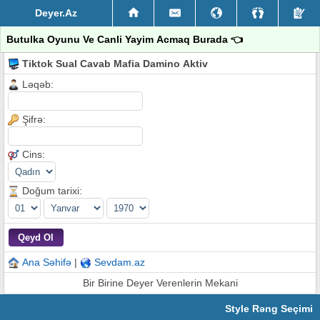
Deyer.Az
Butulka Oyunu Ve Canli Yayim Acmaq Burada 👈
Tiktok Sual Cavab Mafia Damino Aktiv
Ləqəb:
Şifrə:
Cins:
Doğum tarixi:
Ana Səhifə
|
Sevdam.az
Bir Birine Deyer Verenlerin Mekani
Style Rəng Seçimi