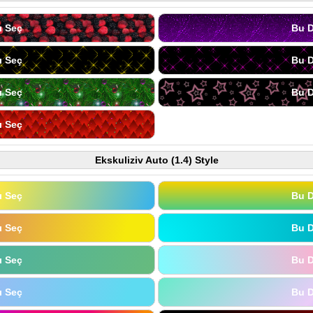
ı Seç
Bu D
ı Seç
Bu D
ı Seç
Bu D
ı Seç
Ekskuliziv Auto (1.4) Style
ı Seç
Bu D
ı Seç
Bu D
ı Seç
Bu D
ı Seç
Bu D