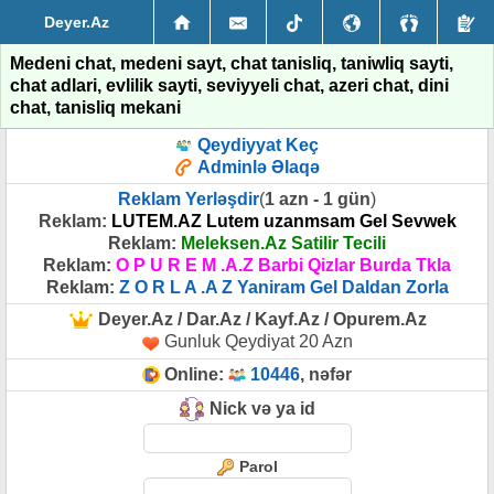
Deyer.Az
Medeni chat, medeni sayt, chat tanisliq, taniwliq sayti,
chat adlari, evlilik sayti, seviyyeli chat, azeri chat, dini
chat, tanisliq mekani
Qeydiyyat Keç
Adminlə Əlaqə
Reklam Yerləşdir
(
1 azn - 1 gün
)
Reklam:
LUTEM.AZ Lutem uzanmsam Gel Sevwek
Reklam:
Meleksen.Az Satilir Tecili
Reklam:
O P U R E M .A.Z Barbi Qizlar Burda Tkla
Reklam:
Z O R L A .A Z Yaniram Gel Daldan Zorla
Deyer.Az / Dar.Az / Kayf.Az / Opurem.Az
Gunluk Qeydiyat 20 Azn
Online:
10446
, nəfər
Nick və ya id
Parol