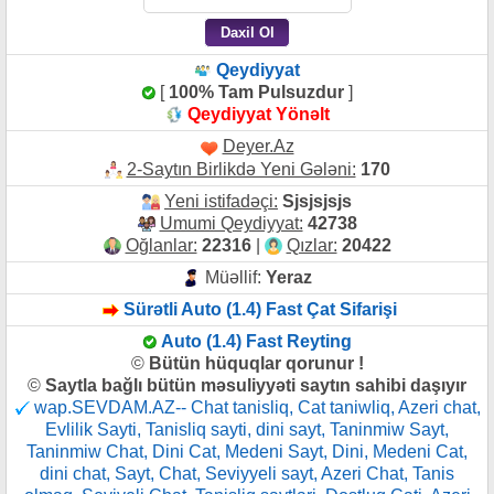
Qeydiyyat
[
100% Tam Pulsuzdur
]
Qeydiyyat Yönəlt
Deyer.Az
2-Saytın Birlikdə Yeni Gələni:
170
Yeni istifadəçi:
Sjsjsjsjs
Umumi Qeydiyyat:
42738
Oğlanlar:
22316
|
Qızlar:
20422
Müəllif:
Yeraz
Sürətli Auto (1.4) Fast Çat Sifarişi
Auto (1.4) Fast Reyting
©
Bütün hüquqlar qorunur !
©
Saytla bağlı bütün məsuliyyəti saytın sahibi daşıyır
wap.SEVDAM.AZ-- Chat tanisliq, Cat taniwliq, Azeri chat,
Evlilik Sayti, Tanisliq sayti, dini sayt, Taninmiw Sayt,
Taninmiw Chat, Dini Cat, Medeni Sayt, Dini, Medeni Cat,
dini chat, Sayt, Chat, Seviyyeli sayt, Azeri Chat, Tanis