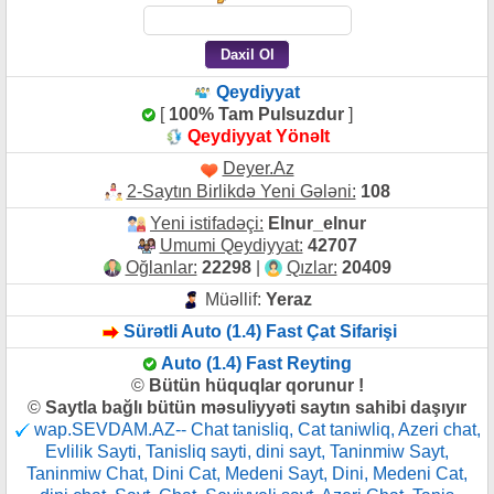
Qeydiyyat
[
100% Tam Pulsuzdur
]
Qeydiyyat Yönəlt
Deyer.Az
2-Saytın Birlikdə Yeni Gələni:
108
Yeni istifadəçi:
Elnur_elnur
Umumi Qeydiyyat:
42707
Oğlanlar:
22298
|
Qızlar:
20409
Müəllif:
Yeraz
Sürətli Auto (1.4) Fast Çat Sifarişi
Auto (1.4) Fast Reyting
©
Bütün hüquqlar qorunur !
©
Saytla bağlı bütün məsuliyyəti saytın sahibi daşıyır
wap.SEVDAM.AZ-- Chat tanisliq, Cat taniwliq, Azeri chat,
Evlilik Sayti, Tanisliq sayti, dini sayt, Taninmiw Sayt,
Taninmiw Chat, Dini Cat, Medeni Sayt, Dini, Medeni Cat,