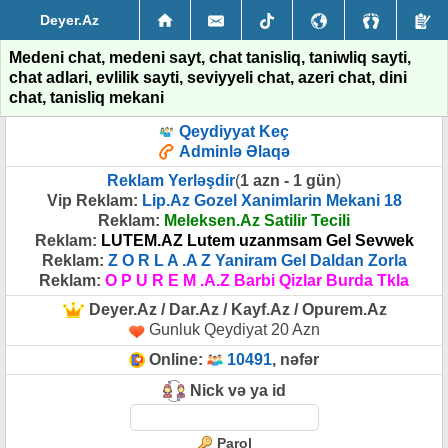
Deyer.Az
Medeni chat, medeni sayt, chat tanisliq, taniwliq sayti,
chat adlari, evlilik sayti, seviyyeli chat, azeri chat, dini
chat, tanisliq mekani
Qeydiyyat Keç
Adminlə Əlaqə
Reklam Yerləşdir
(
1 azn - 1 gün
)
Vip Reklam:
Lip.Az Gozel Xanimlarin Mekani 18
Reklam:
Meleksen.Az Satilir Tecili
Reklam:
LUTEM.AZ Lutem uzanmsam Gel Sevwek
Reklam:
Z O R L A .A Z Yaniram Gel Daldan Zorla
Reklam:
O P U R E M .A.Z Barbi Qizlar Burda Tkla
Deyer.Az / Dar.Az / Kayf.Az / Opurem.Az
Gunluk Qeydiyat 20 Azn
Online:
10491
, nəfər
Nick və ya id
Parol