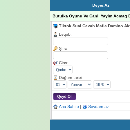
Deyer.Az
Butulka Oyunu Ve Canli Yayim Acmaq 
Tiktok Sual Cavab Mafia Damino Ak
Ləqəb:
Şifrə:
Cins:
Doğum tarixi:
Ana Səhifə
|
Sevdam.az