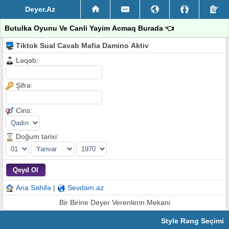
Deyer.Az
Butulka Oyunu Ve Canli Yayim Acmaq Burada 👈
Tiktok Sual Cavab Mafia Damino Aktiv
Ləqəb:
Şifrə:
Cins:
Doğum tarixi:
Ana Səhifə
|
Sevdam.az
Bir Birine Deyer Verenlerin Mekani
Style Rəng Seçimi