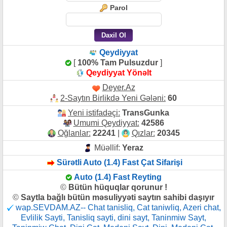
Parol
Qeydiyyat
[
100% Tam Pulsuzdur
]
Qeydiyyat Yönəlt
Deyer.Az
2-Saytın Birlikdə Yeni Gələni:
60
Yeni istifadəçi:
TransGunka
Umumi Qeydiyyat:
42586
Oğlanlar:
22241
|
Qızlar:
20345
Müəllif:
Yeraz
Sürətli Auto (1.4) Fast Çat Sifarişi
Auto (1.4) Fast Reyting
©
Bütün hüquqlar qorunur !
©
Saytla bağlı bütün məsuliyyəti saytın sahibi daşıyır
wap.SEVDAM.AZ-- Chat tanisliq, Cat taniwliq, Azeri chat,
Evlilik Sayti, Tanisliq sayti, dini sayt, Taninmiw Sayt,