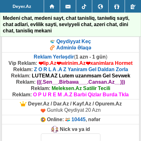
Deyer.Az
Medeni chat, medeni sayt, chat tanisliq, taniwliq sayti,
chat adlari, evlilik sayti, seviyyeli chat, azeri chat, dini
chat, tanisliq mekani
Qeydiyyat Keç
Adminlə Əlaqə
Reklam Yerləşdir
(
1 azn - 1 gün
)
Vip Reklam:
❤️lip.Az❤️wirinim.Az❤️xanimlara Hormet
Reklam:
Z O R L A .A Z Yaniram Gel Daldan Zorla
Reklam:
LUTEM.AZ Lutem uzanmsam Gel Sevwek
Reklam:
(((.Sen__.Birbawa___.Cansan.Az__)))
Reklam:
Meleksen.Az Satilir Tecili
Reklam:
O P U R E M .A.Z Barbi Qizlar Burda Tkla
Deyer.Az / Dar.Az / Kayf.Az / Opurem.Az
Gunluk Qeydiyat 20 Azn
Online:
10445
, nəfər
Nick və ya id